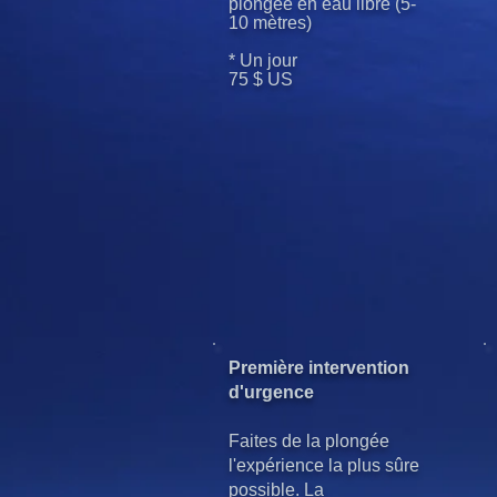
plongée en eau libre (5-
10 mètres)
* Un jour
75 $ US
Première intervention
d'urgence
Faites de la plongée
l'expérience la plus sûre
possible. La