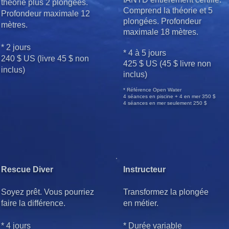
théorie plus 2 plongées.
Comprend la théorie et 5
Profondeur maximale 12
plongées. Profondeur
mètres.
maximale 18 mètres.
* 2 jours
*
4 à 5 jours
240 $ US (livre 45 $ non
425 $ US (45 $ livre non
inclus)
inclus)
* Référence Open Water
4 séances en piscine + 4 en mer 350 $
4 séances en mer seulement 250 $
Rescue Diver
Instructeur
Soyez prêt. Vous pourriez
Transformez la plongée
faire la différence.
en métier.
* 4 jours
* Durée variable