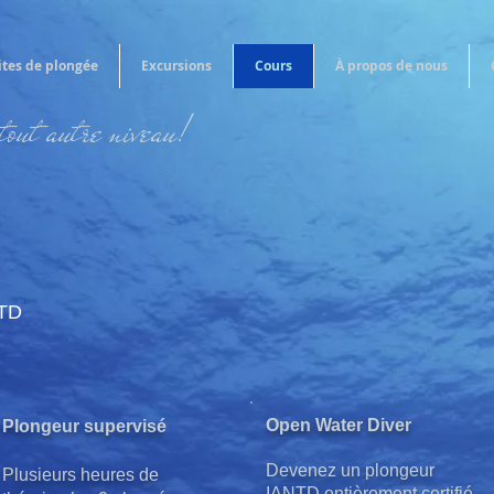
ites de plongée
Excursions
Cours
À propos de nous
 tout autre niveau!
NTD
Open Water Diver
Plongeur supervisé
Devenez un plongeur
Plusieurs heures de
IANTD entièrement certifié.